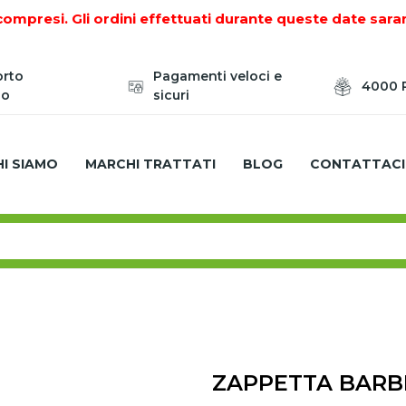
compresi. Gli ordini effettuati durante queste date sara
orto
Pagamenti veloci e
4000 P
zo
sicuri
HI SIAMO
MARCHI TRATTATI
BLOG
CONTATTACI
IONE DEL TERRENO
ZAPPETTE PER MOTOCOLTIVATORI -
ZAPPETTA BARBI