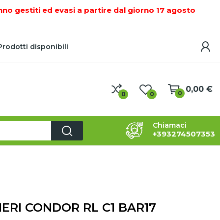
nno gestiti ed evasi a partire dal giorno 17 agosto
rodotti disponibili
0,00 €
0
0
0
Chiamaci
+393274507353
 FRESATRICI - ZAPPATRICI - SCAVAFOSSI - BULLONI
ERI CONDOR RL C1 BAR17