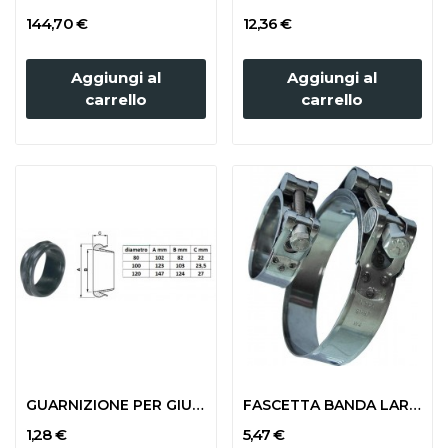
144,70 €
12,36 €
Aggiungi al
Aggiungi al
carrello
carrello
GUARNIZIONE PER GIUNTO BICCHIERE diam. 80
FASCETTA BANDA LARGA mm 227-239 (TUBO 200x232)
1,28 €
5,47 €