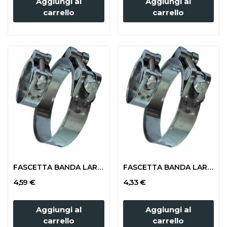
Aggiungi al
Aggiungi al
carrello
carrello
FASCETTA BANDA LARGA mm 162-174 (TUBO 150x165)
FASCETTA BANDA LARGA mm 140-148 (TUBO 120x140)
4,59 €
4,33 €
Aggiungi al
Aggiungi al
carrello
carrello