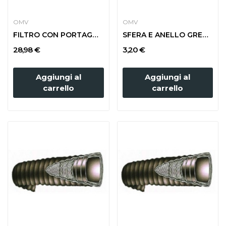
OMV
OMV
FILTRO CON PORTAGOMMA diam. 80
SFERA E ANELLO GREZZI d. 60
28,98 €
3,20 €
Aggiungi al
Aggiungi al
carrello
carrello