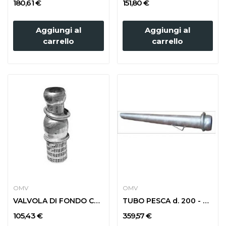
180,61 €
151,80 €
Aggiungi al
Aggiungi al
carrello
carrello
OMV
OMV
VALVOLA DI FONDO CON GIUNTO SFERICO MASCHIO d....
TUBO PESCA d. 200 - m 3 CON SFERA
105,43 €
359,57 €