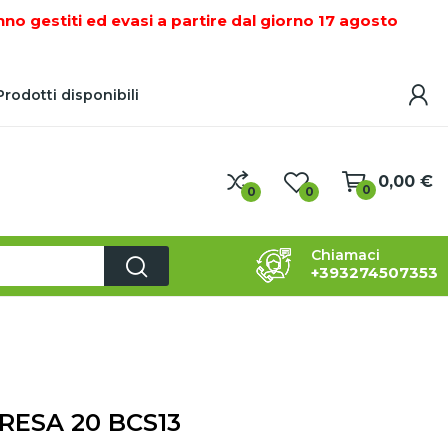
nno gestiti ed evasi a partire dal giorno 17 agosto
rodotti disponibili
0,00 €
0
0
0
Chiamaci
+393274507353
 FRESATRICI - ZAPPATRICI - SCAVAFOSSI - BULLONI
RESA 20 BCS13