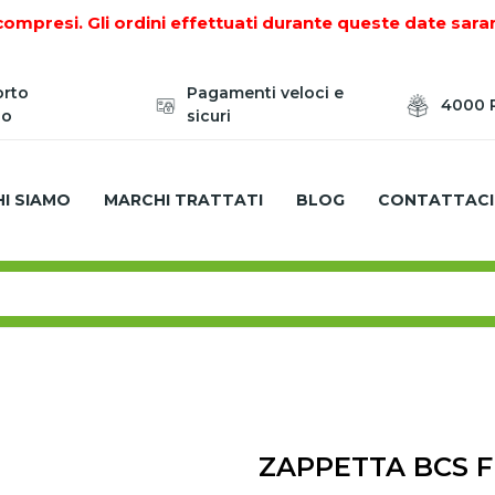
compresi. Gli ordini effettuati durante queste date sara
orto
Pagamenti veloci e
4000 P
zo
sicuri
HI SIAMO
MARCHI TRATTATI
BLOG
CONTATTACI
IONE DEL TERRENO
ZAPPETTE PER MOTOCOLTIVATORI -
ZAPPETTA BCS F