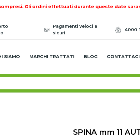
compresi. Gli ordini effettuati durante queste date sara
orto
Pagamenti veloci e
4000 P
zo
sicuri
HI SIAMO
MARCHI TRATTATI
BLOG
CONTATTACI
O IMPIANTI
COPPIGLIE A MOLLA - SPINE A SCATTO - 
OBLOCCANTE
SPINA mm 11 A