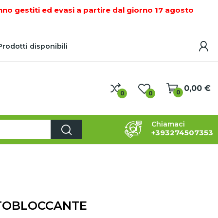
nno gestiti ed evasi a partire dal giorno 17 agosto
rodotti disponibili
0,00 €
0
0
0
Chiamaci
+393274507353
SPILLE DI SICUREZZA - SPINE MOTOZAPPA - SPINE
UTOBLOCCANTE