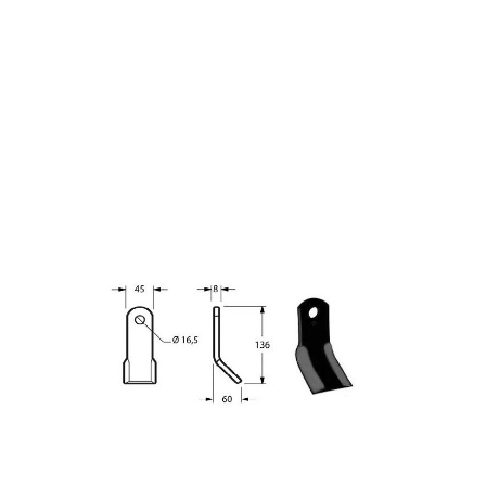
MANUTENZIONE DEL TERRENO
COLTELLI PER
DECESPUGLIATORI - BOCCOLE, BULLONI,
CAVALLOTTI
COLTELLO DECESP. MASCHIO
45x8x136 diam. 16,5 - 45° (MAS55-MAS58)